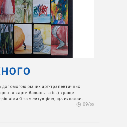
ЖНОГО
а допомогою різних арт-трапевтичних
орення карти бажань та ін.) краще
трішніми Я та з ситуацією, що склалась.
09/
05