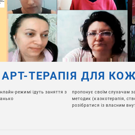
 АРТ-ТЕРАПІЯ ДЛЯ КО
нлайн-режимі ідуть заняття з
пропонує своїм слухачам з
Манько
методик (казкотерапія, ств
розібратися із власним вну