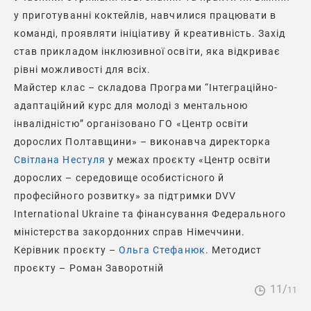
у приготуванні коктейлів, навчилися працювати в
команді, проявляти ініціативу й креативність. Захід
став прикладом інклюзивної освіти, яка відкриває
рівні можливості для всіх.
Майстер клас – складова Програми “Інтеграційно-
адаптаційний курс для молоді з ментальною
інвалідністю” організовано ГО «Центр освіти
дорослих Полтавщини» – виконавча директорка
Світлана Нестуля
у межах проєкту «Центр освіти
дорослих – середовище особистісного й
професійного розвитку» за підтримки DVV
International Ukraine та фінансування Федерального
міністерства закордонних справ Німеччини.
Керівник проєкту –
Ольга Стефанюк
. Методист
проєкту – Роман Заворотній
11/
11