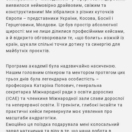
виявилося неймовірно драйвовим, свіжим та
конструктивним! Ми зібралися з різних куточків
Європи – представники України, Косова, Боснії і
Герцеговини, Молдови. Це був простір абсолютної
щирості: ми не лише ділилися професійними кейсами,
а й відкрито обговорювали те, «що болить» кожній із
країн, шукали спільні точки дотику та синергію для
майбутніх проєктів.
Програма академії була надзвичайно насиченою.
Нашим головним спікером та ментором протягом цих
трьох днів була легендарна особистість –
професорка Катаріна Попович, генеральна
секретарка Міжнародної ради з освіти дорослих
(ICAE) та членкиня Міжнародної зали слави дорослої
та неперервної освіти. Її тренінги, глибокі інсайти та
практичні кейси перевернули моє уявлення про
масштаби андрагогіки.
Емоційно ця поїздка подарувала мені колосальний
заряд натхнення та віру в те, що наша робота в