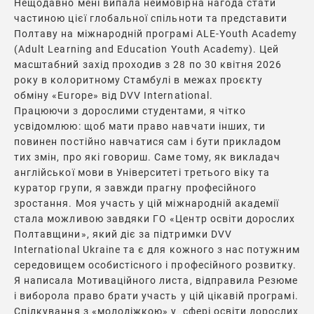
Нещодавно мені випала неймовірна нагода стати
частиною цієї глобальної спільноти та представити
Полтаву на міжнародній програмі ALE-Youth Academy
(Adult Learning and Education Youth Academy). Цей
масштабний захід проходив з 28 по 30 квітня 2026
року в колоритному Стамбулі в межах проєкту
обміну «Europe» від DVV International.
Працюючи з дорослими студентами, я чітко
усвідомлюю: щоб мати право навчати інших, ти
повинен постійно навчатися сам і бути прикладом
тих змін, про які говориш. Саме тому, як викладач
англійської мови в Університеті третього віку та
куратор групи, я завжди прагну професійного
зростання. Моя участь у цій міжнародній академії
стала можливою завдяки ГО «Центр освіти дорослих
Полтавщини», який діє за підтримки DVV
International Ukraine та є для кожного з нас потужним
середовищем особистісного і професійного розвитку.
Я написала Мотиваційного листа, відправила Резюме
і виборола право брати участь у цій цікавій програмі.
Спілкування з «молодіжкою» у сфері освіти дорослих