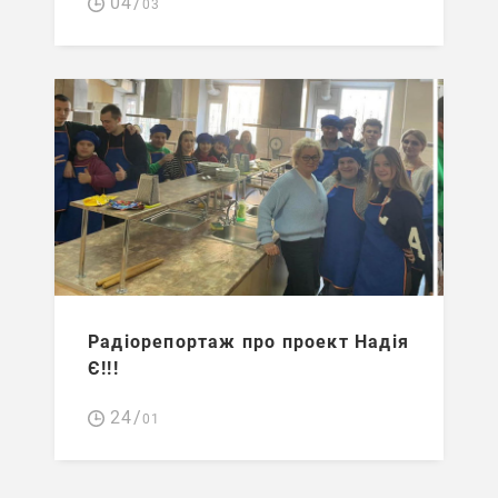
04/
03
Радіорепортаж про проект Надія
Є!!!
24/
01