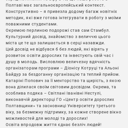
Полтаві має загальноєвропейський контекст.
Конструктивно – я привезла додому багаж новітніх
методик, які вже готова інтегрувати в роботу з моїми
поважними студентами.
Окремою перлиною подорожі став сам Стамбул.
Культурний досвід, знайомство з величчю цього
міста це те що залишається в серці назавжди.
Цей досвід не відбувся б без людей, які вірять у
розвиток освіти дорослих та інвестують свій час і
душу в молодь. Висловлюю величезну вдячність
організаторам програми – Діонісу Котруці та Альоні
Байдур за бездоганну організацію та теплий прийом.
Катаріні Попович за її менторство та щирість, з якою
вона ділилася своїм світовим досвідом. Окрема, та
особлива подяка – Світлані Іванівні Нестулі,
виконавчій директорці ГО «Центр освіти дорослих
Полтавщини» та засновниці Університету третього
віку, за безмежну підтримку, за кожне створене вікно
можливостей для молоді та дорослих!
Освіта впродовж життя єднає безліч людей!