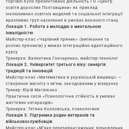
торгівлі було презентовано діяльність ГО «Центр
освіти дорослих Полтавщини» як приклад
інклюзивних освітніх моделей та соціальної інтеграції
вразливих груп населення в умовах воєнного стану.
Локація 1. Робота з молоддю з ментальною
інвалідністю
Майстер-клас «Чарівний пряник» (випікання та
розпис пряників) у межах інтеграційно-адаптаційного
курсу
Тренерка: Валентина Гончаренко, майстер-технолог
Локація 2. Університет третього віку: синергія
традицій та інновацій
Майстер-клас «Математика в українській вишивці» —
створення магніту з ім’ям, закодованим у візерунку
Тренер: Юрій Матвієнко
Практична сесія «Психологічна стійкість в умовах
життєвих негараздів»
Тренерка: Тетяна Козловська, психологиня
Локація 3. Підтримка родин ветеранів та
військовослужбовців
Майстер-клас «М’яке перезавантаження: відновлення