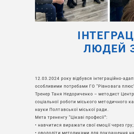
ІНТЕГРА
ЛЮДЕЙ 
12.03.2024 року відбувся інтеграційно-ада
особливими потребами ГО “Рівновага плюс” 
Тренер
Таня Недориченко
– методист Центру
соціальної роботи міського методичного каб
науки Полтавської міської ради.
Мета трененгу “Цікаві професії”:
• навчитися виражати свої емоції через гру;
• оволодіти методиками для покращення н