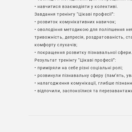
• навчитися взаємодіяти у колективі.
Завдання тренінгу “Цікаві професії”:
• розвиток комунікативних навичок;
• оволодіння методикою для поліпшення не
тривожність, депресія, роздратованість, ст
комфорту слухачів;
• покращення розвитку пізнавальної сфери
Результат тренінгу “Цікаві професії”:
• приміряли на себе різні соціальні ролі;
• розвинули пізнавальну сферу (пам’ять, ува
• налагодження комунікації, глибше пізнан
• відпочили, заспокоїлися та перезавантаж