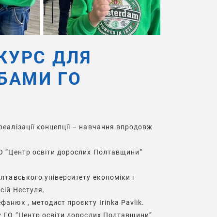
КУРС ДЛЯ
БАМИ ГО
реалізації концепції – навчання впродовж
О “Центр освіти дорослих Полтавщини”
лтавського університету економіки і
сій Нестуля
.
ефанюк
, методист проєкту
Irinka Pavlik
.
у
ГО “Центр освіти дорослих Полтавщини”