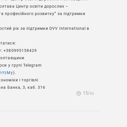
Полтава
Центр освіти дорослих –
та професійного розвитку” за підтримки
стий рік за підтримки DVV International в
татися:
у: +380995158429
 Полтавщини
рси у групі Telegram
9hYzMy
).
ономіки і торгівлі
ана Банка, 3, каб. 316
15/
03