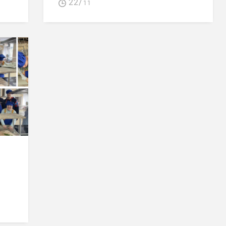
22/
11