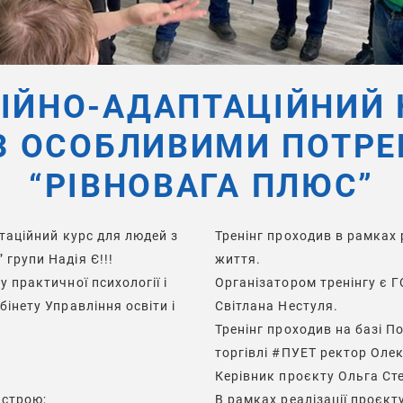
ЦІЙНО-АДАПТАЦІЙНИЙ 
З ОСОБЛИВИМИ ПОТРЕ
“РІВНОВАГА ПЛЮС”
птаційний курс для людей з
Тренінг проходив в рамках 
групи Надія Є!!!
життя.
 практичної психології і
Організатором тренінгу є
Г
інету Управління освіти і
Світлана Нестуля
.
Тренінг проходив на базі
По
торгівлі #ПУЕТ
ректор
Олек
Керівник проєкту
Ольга Ст
астрою;
В рамках реалізації проєкт