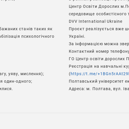
Центр Освіти Дорослих м.
середовище особистісного 
DVV International Ukraine
бажаних станів таких як
Проєкт реалізується вже шо
абілізація психологічного
Україні.
За інформацією можна звер
.
Контактний номер телефон
ГО Центр освіти дорослих
Реєстрація на навчальні ку
гу, уяву, мислення);
(
https://t.me/+1BGn5rAAt2
ня один-одного;
Полтавський університет ек
илися.
Адреса: м. Полтава, вул. Ів