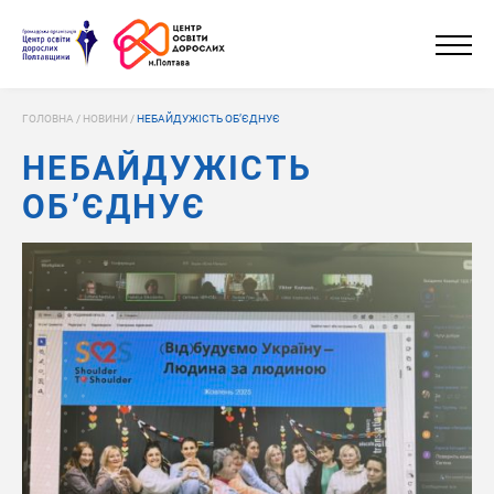
ГОЛОВНА
/
НОВИНИ
/
НЕБАЙДУЖІСТЬ ОБ’ЄДНУЄ
НЕБАЙДУЖІСТЬ
ОБ’ЄДНУЄ